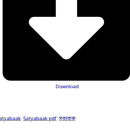
Download
atyabaak
Satyabaak pdf
সত্যবাক