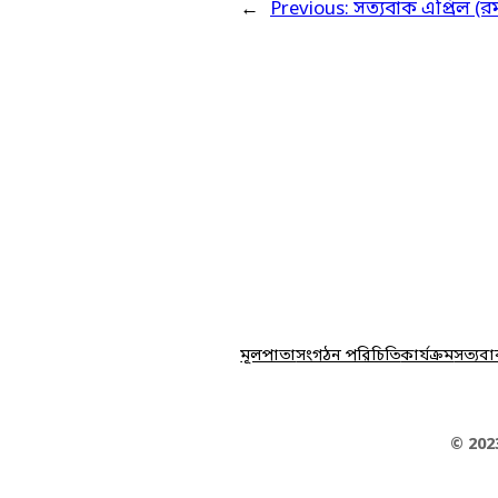
←
Previous:
সত্যবাক এপ্রিল (রম
মূলপাতা
সংগঠন পরিচিতি
কার্যক্রম
সত্যবা
© 202