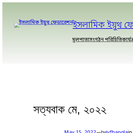
ইসলামিক ইয়ুথ ফ
মূলপাতা
সংগঠন পরিচিতি
কার্যক
সত্যবাক মে, ২০২২
May 15, 2022
—
iyfbangla
i
by