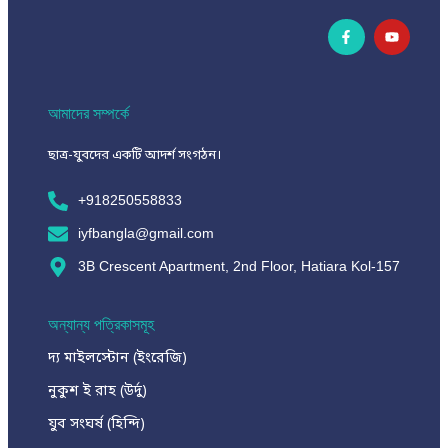
আমাদের সম্পর্কে
ছাত্র-যুবদের একটি আদর্শ সংগঠন।
+918250558833
iyfbangla@gmail.com
3B Crescent Apartment, 2nd Floor, Hatiara Kol-157
অন্যান্য পত্রিকাসমূহ
দ্য মাইলস্টোন (ইংরেজি)
নুকুশ ই রাহ (উর্দু)
যুব সংঘর্ষ (হিন্দি)