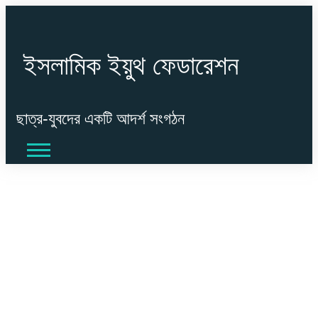
ইসলামিক ইয়ুথ ফেডারেশন
ছাত্র-যুবদের একটি আদর্শ সংগঠন