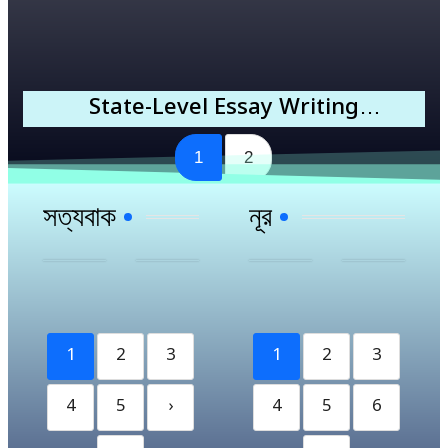
State-Level Essay Writing
Competition
1
2
সত্যবাক
নূর
1
2
3
1
2
3
4
5
›
4
5
6