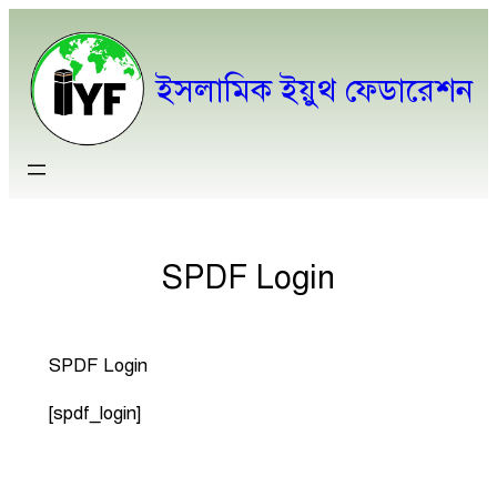
ইসলামিক ইয়ুথ ফেডারেশন
SPDF Login
SPDF Login
[spdf_login]