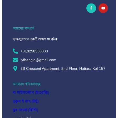
আমাদের সম্পর্কে
ছাত্র-যুবদের একটি আদর্শ সংগঠন।
+918250558833
iyfbangla@gmail.com
3B Crescent Apartment, 2nd Floor, Hatiara Kol-157
অন্যান্য পত্রিকাসমূহ
দ্য মাইলস্টোন (ইংরেজি)
নুকুশ ই রাহ (উর্দু)
যুব সংঘর্ষ (হিন্দি)