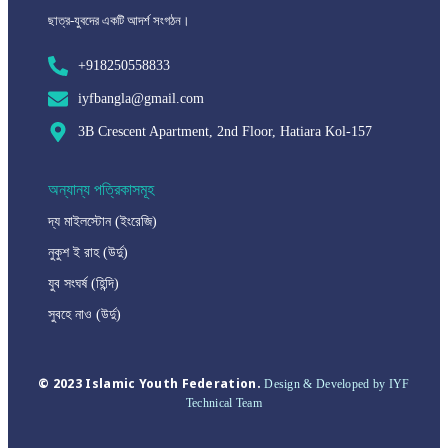
ছাত্র-যুবদের একটি আদর্শ সংগঠন।
+918250558833
iyfbangla@gmail.com
3B Crescent Apartment, 2nd Floor, Hatiara Kol-157
অন্যান্য পত্রিকাসমূহ
দ্য মাইলস্টোন (ইংরেজি)
নুকুশ ই রাহ (উর্দু)
যুব সংঘর্ষ (হিন্দি)
সুবহে নাও (উর্দু)
© 2023 Islamic Youth Federation.
Design & Developed by IYF
Technical Team